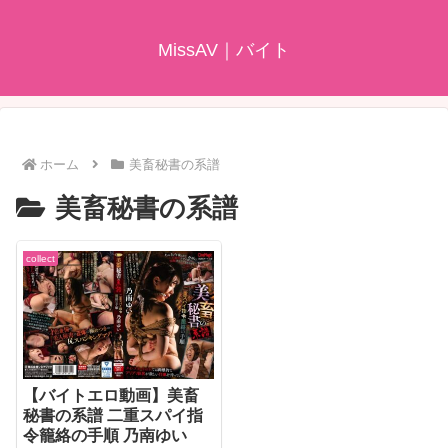
MissAV｜バイト
ホーム
美畜秘書の系譜
美畜秘書の系譜
collect
【バイトエロ動画】美畜
秘書の系譜 二重スパイ指
令籠絡の手順 乃南ゆい