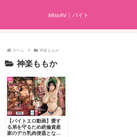
MissAV｜バイト
ホーム
神楽ももか
神楽ももか
4K
【バイトエロ動画】愛す
る弟を守るため絶倫資産
家のデカ乳肉便器となり